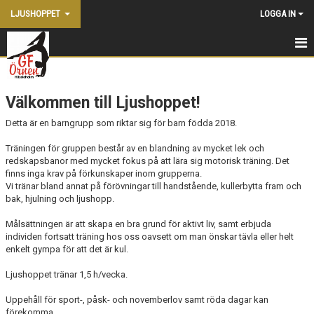
LJUSHOPPET
LOGGA IN
HEM
Välkommen till Ljushoppet!
NYHETER
Detta är en barngrupp som riktar sig för barn födda 2018.
KALENDER
Träningen för gruppen består av en blandning av mycket lek och
redskapsbanor med mycket fokus på att lära sig motorisk träning. Det
BILDGALLERI
finns inga krav på förkunskaper inom grupperna.
Vi tränar bland annat på förövningar till handstående, kullerbytta fram och
DOKUMENT
bak, hjulning och ljushopp.
Målsättningen är att skapa en bra grund för aktivt liv, samt erbjuda
individen fortsatt träning hos oss oavsett om man önskar tävla eller helt
enkelt gympa för att det är kul.
Ljushoppet tränar 1,5 h/vecka.
Uppehåll för sport-, påsk- och novemberlov samt röda dagar kan
förekomma.