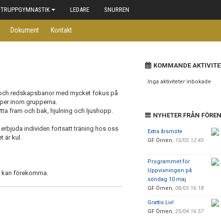
TRUPPGYMNASTIK
LEDARE
SNURREN
Dokument
Kontakt
KOMMANDE AKTIVITE
Inga aktiviteter inbokade
k och redskapsbanor med mycket fokus på
kaper inom grupperna.
ytta fram och bak, hjulning och ljushopp.
NYHETER FRÅN FÖRE
t erbjuda individen fortsatt träning hos oss
Extra årsmöte
t är kul.
GF Örnen
,
15/05 12:43
Programmet för
Uppvisningen på
r kan förekomma.
söndag 10 maj
GF Örnen
,
08/05 16:18
Grattis Liv!
GF Örnen
,
25/04 16:57