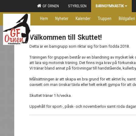
GF ÖRNEN
STYRELSEN
BARNGYMNASTIK
Hem
Nyheter
Kalender
Truppen
Bildgalleri
Välkommen till Skuttet!
Detta är en barngrupp som riktar sig för barn födda 2018.
Träningen för gruppen består av en blandning av mycket le
att lära sig motorisk träning. Det finns inga krav på förkuns
Vi tränar bland annat på förövningar till handstående, kullerb
Målsättningen är att skapa en bra grund för ett aktivt liv, sam
oavsett om man önskar tävla eller helt enkelt gympa för att de
Skuttet tränar 1 h/vecka.
Uppehåll för sport-, påsk- och novemberlov samt röda daga