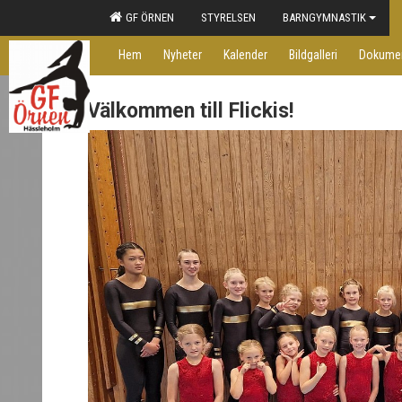
GF ÖRNEN
STYRELSEN
BARNGYMNASTIK
Hem
Nyheter
Kalender
Bildgalleri
Dokume
Välkommen till Flickis!