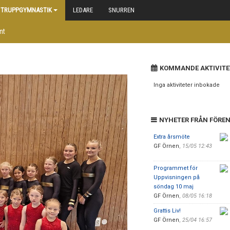
TRUPPGYMNASTIK
LEDARE
SNURREN
nt
KOMMANDE AKTIVITE
Inga aktiviteter inbokade
NYHETER FRÅN FÖRE
Extra årsmöte
GF Örnen
,
15/05 12:43
Programmet för
Uppvisningen på
söndag 10 maj
GF Örnen
,
08/05 16:18
Grattis Liv!
GF Örnen
,
25/04 16:57