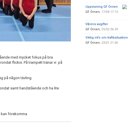
Uppvisning GF Örnen
GF Örnen
,
17/04 17:15
Vårens avgifter
GF Örnen
,
25/02 06:39
Viktig info om trafiksituation
GF Örnen
,
23/01 21:06
istående med mycket fokus på bra
ondat flickis. På trampett tränar vi på
äg på någon tävling.
h rondat samt handstående och ha lite
ar kan förekomma