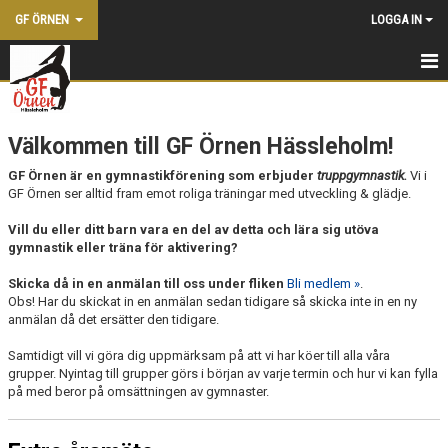
GF ÖRNEN
LOGGA IN
HEM
Välkommen till GF Örnen Hässleholm!
NYHETER
GF Örnen är en gymnastikförening som erbjuder
truppgymnastik.
Vi i
KONTAKTA OSS
GF Örnen ser alltid fram emot roliga träningar med utveckling & glädje.
Vill du eller ditt barn vara en del av detta och lära sig utöva
BLI MEDLEM
gymnastik eller träna för aktivering?
FÖRENINGEN
Skicka då in en anmälan till oss under fliken
Bli medlem »
.
Obs! Har du skickat in en anmälan sedan tidigare så skicka inte in en ny
KALENDER
anmälan då det ersätter den tidigare.
Samtidigt vill vi göra dig uppmärksam på att vi har köer till alla våra
DOKUMENT
grupper. Nyintag till grupper görs i början av varje termin och hur vi kan fylla
på med beror på omsättningen av gymnaster.
VÅRA LEDARE
SHOPPEN