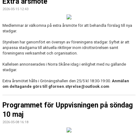
Extra årsmöte
2026-05-15 12:43
MAJA BLOMQVIST STIPENDIUM
Medlemmar är välkomna på extra årsmöte för att behandla förslag till nya
VANLIGA FRÅGOR
stadgar.
Styrelsen har genomfört en översyn av föreningens stadgar. Syftet är att
anpassa stadgarna till aktuella riktlinjer inom idrottsrörelsen samt
föreningens verksamhet och organisation.
Kallelsen annonserades i Norra Skåne idag i enlighet med nu gällande
stadgar.
Extra årsmötet hålls i Grönängshallen den 25/5 kl 18:30-19:00.
Anmälan
om deltagande görs till gfornen.styrelse@outlook.com
Programmet för Uppvisningen på söndag
10 maj
2026-05-08 16:18