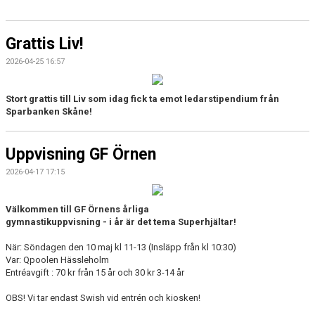
Grattis Liv!
2026-04-25 16:57
Stort grattis till Liv som idag fick ta emot ledarstipendium från
Sparbanken Skåne!
Uppvisning GF Örnen
2026-04-17 17:15
Välkommen till GF Örnens årliga
gymnastikuppvisning - i år är det tema Superhjältar!
När: Söndagen den 10 maj kl 11-13 (Insläpp från kl 10:30)
Var: Qpoolen Hässleholm
Entréavgift : 70 kr från 15 år och 30 kr 3-14 år
OBS! Vi tar endast Swish vid entrén och kiosken!