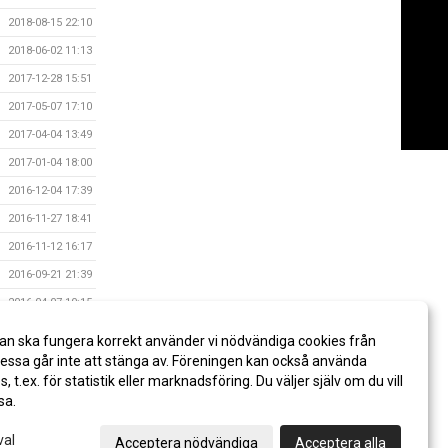
2018-08-15 22:10
2018-06-02 11:13
2017-12-28 15:51
2017-05-07 17:10
2017-04-04 13:49
2017-01-04 18:00
2016-12-04 17:39
2016-11-27 18:41
2016-11-12 16:17
2016-09-21 21:39
2016-04-07 10:15
2016-04-04 18:17
an ska fungera korrekt använder vi nödvändiga cookies från
2016-04-04 18:16
ssa går inte att stänga av. Föreningen kan också använda
es, t.ex. för statistik eller marknadsföring. Du väljer själv om du vill
sa.
val
Acceptera nödvändiga
Acceptera alla