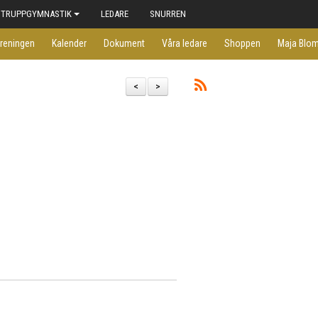
TRUPPGYMNASTIK
LEDARE
SNURREN
reningen
Kalender
Dokument
Våra ledare
Shoppen
Maja Blom
<
>