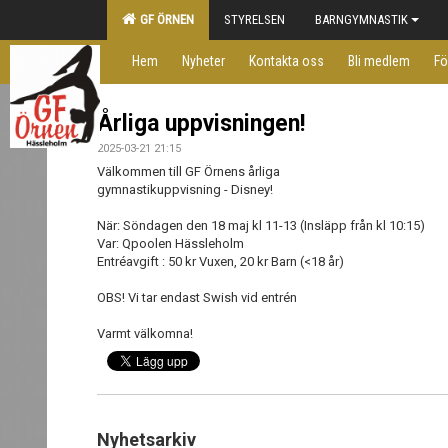
GF ÖRNEN
STYRELSEN
BARNGYMNASTIK
Hem
Nyheter
Kontakta oss
Bli medlem
Fö
Årliga uppvisningen!
2025-03-21 21:15
Välkommen till GF Örnens årliga
gymnastikuppvisning - Disney!
När
: Söndagen den 18 maj kl 11-13 (Insläpp från kl 10:15)
Var:
Qpoolen Hässleholm
Entréavgift
: 50 kr Vuxen, 20 kr Barn (<18 år)
OBS! Vi tar endast Swish vid entrén
Varmt välkomna!
Nyhetsarkiv