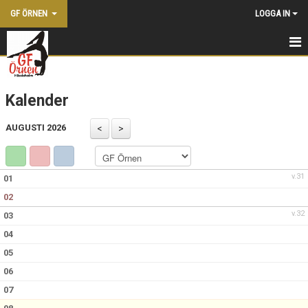
GF ÖRNEN
LOGGA IN
HEM
Kalender
NYHETER
AUGUSTI 2026
KONTAKTA OSS
BLI MEDLEM
v.31
01
FÖRENINGEN
02
v.32
03
KALENDER
04
DOKUMENT
05
06
VÅRA LEDARE
07
SHOPPEN