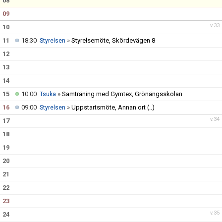
08
09
MAJA BLOMQVIST STIPENDIUM
v.33
10
11
18:30
»
Styrelsemöte, Skördevägen 8
VANLIGA FRÅGOR
Styrelsen
12
13
14
15
10:00
»
Samträning med Gymtex, Grönängsskolan
Tsuka
16
09:00
»
Uppstartsmöte, Annan ort
(..)
Styrelsen
v.34
17
18
19
20
21
22
23
v.35
24