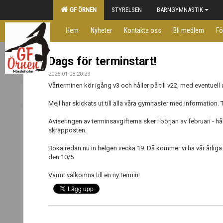
GF ÖRNEN
STYRELSEN
BARNGYMNASTIK
Hem
Nyheter
Kontakta oss
Bli medlem
Fö
Dags för terminstart!
2026-01-08 20:29
Vårterminen kör igång v3 och håller på till v22, med eventuell
Mejl har skickats ut till alla våra gymnaster med information. 
Aviseringen av terminsavgifterna sker i början av februari - hå
skräpposten.
Boka redan nu in helgen vecka 19. Då kommer vi ha vår årli
den 10/5.
Varmt välkomna till en ny termin!