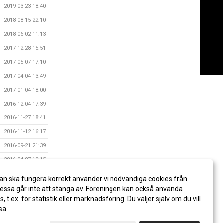
2019-03-23 18:40
2018-08-15 22:10
2018-06-02 11:13
2017-12-28 15:51
2017-05-07 17:10
2017-04-04 13:49
2017-01-04 18:00
2016-12-04 17:39
2016-11-27 18:41
2016-11-12 16:17
2016-09-21 21:39
2016-04-07 10:15
2016-04-04 18:17
an ska fungera korrekt använder vi nödvändiga cookies från
2016-04-04 18:16
ssa går inte att stänga av. Föreningen kan också använda
es, t.ex. för statistik eller marknadsföring. Du väljer själv om du vill
sa.