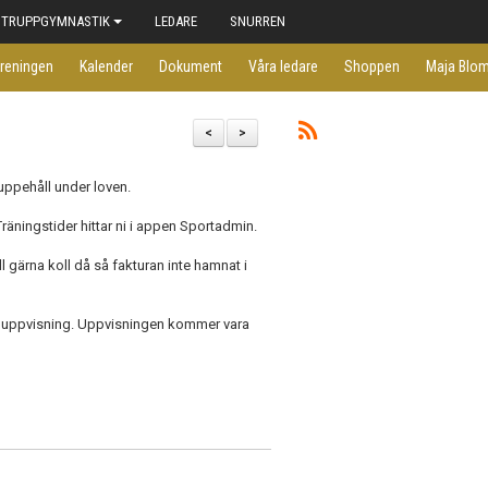
TRUPPGYMNASTIK
LEDARE
SNURREN
reningen
Kalender
Dokument
Våra ledare
Shoppen
Maja Blom
<
>
 uppehåll under loven.
Träningstider hittar ni i appen Sportadmin.
ll gärna koll då så fakturan inte hamnat i
ga uppvisning. Uppvisningen kommer vara