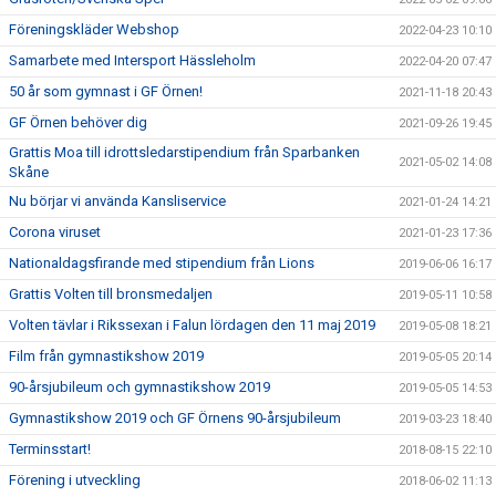
Föreningskläder Webshop
2022-04-23 10:10
Samarbete med Intersport Hässleholm
2022-04-20 07:47
50 år som gymnast i GF Örnen!
2021-11-18 20:43
GF Örnen behöver dig
2021-09-26 19:45
Grattis Moa till idrottsledarstipendium från Sparbanken
2021-05-02 14:08
Skåne
Nu börjar vi använda Kansliservice
2021-01-24 14:21
Corona viruset
2021-01-23 17:36
Nationaldagsfirande med stipendium från Lions
2019-06-06 16:17
Grattis Volten till bronsmedaljen
2019-05-11 10:58
Volten tävlar i Rikssexan i Falun lördagen den 11 maj 2019
2019-05-08 18:21
Film från gymnastikshow 2019
2019-05-05 20:14
90-årsjubileum och gymnastikshow 2019
2019-05-05 14:53
Gymnastikshow 2019 och GF Örnens 90-årsjubileum
2019-03-23 18:40
Terminsstart!
2018-08-15 22:10
Förening i utveckling
2018-06-02 11:13