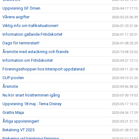
Uppvisning GF Örnen
2026-04-17 17:15
MAJA BLOMQVIST STIPENDIUM
Vårens avgifter
2026-02-25 06:39
Viktig info om trafiksituationen!
VANLIGA FRÅGOR
2026-01-23 21:06
Information gällande Fritidskortet
2026-01-17 20:51
Dags för terminstart!
2026-01-08 20:29
Årsmöte med avtackning och firande
2025-10-08 22:02
Information om Fritidskortet
2025-09-27 12:12
Föreningsshoppen hos Intersport uppdaterad
2025-09-11 20:18
CUP-poolen
2025-09-10 21:25
Årsmöte
2025-09-06 08:22
Nu kör snart höstterminen igång
2025-07-30 19:53
Uppvisning 18 maj - Tema Disney
2025-05-17 10:12
Grattis Maja
2025-04-26 17:29
Årliga uppvisningen!
2025-03-21 21:15
Betalning VT 2025
2025-01-28 07:35
Parkering vid hämtning/lämning
2025-01-12 17:07