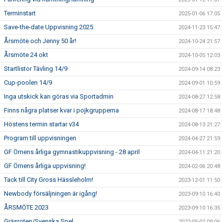
Terminstart
2025-01-06 17:05
Save-the-date Uppvisning 2025
2024-11-23 15:47
Årsmöte och Jenny 50 år!
2024-10-24 21:57
Årsmöte 24 okt
2024-10-05 12:03
Startlistor Tävling 14/9
2024-09-14 08:23
Cup-poolen 14/9
2024-09-01 10:59
Inga utskick kan göras via Sportadmin
2024-08-27 12:58
Finns några platser kvar i pojkgrupperna
2024-08-17 18:48
Höstens termin startar v34
2024-08-13 21:27
Program till uppvisningen
2024-04-27 21:59
GF Örnens årliga gymnastikuppvisning - 28 april
2024-04-11 21:20
GF Örnens årliga uppvisning!
2024-02-06 20:48
Tack till City Gross Hässleholm!
2023-12-01 11:50
Newbody försäljningen är igång!
2023-09-10 16:40
ÅRSMÖTE 2023
2023-09-10 16:35
Gräsroten/Svenska Spel
2022-05-02 09:06