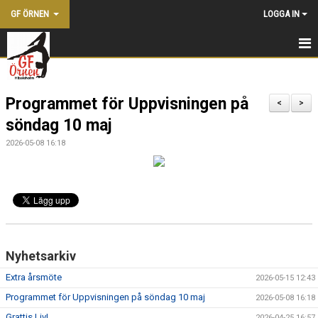
GF ÖRNEN
LOGGA IN
HEM
Programmet för Uppvisningen på
NYHETER
<
>
söndag 10 maj
KONTAKTA OSS
2026-05-08 16:18
BLI MEDLEM
FÖRENINGEN
KALENDER
Nyhetsarkiv
DOKUMENT
Extra årsmöte
2026-05-15 12:43
VÅRA LEDARE
Programmet för Uppvisningen på söndag 10 maj
2026-05-08 16:18
SHOPPEN
Grattis Liv!
2026-04-25 16:57