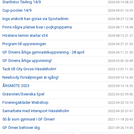
Startlistor Tävling 14/9
2024-09-14 08:23
Cup-poolen 14/9
2024-09-01 10:59
Inga utskick kan göras via Sportadmin
2024-08-27 12:58
Finns några platser kvar i pojkgrupperna
2024-08-17 18:48
Höstens termin startar v34
2024-08-13 21:27
Program till uppvisningen
2024-04-27 21:59
GF Örnens årliga gymnastikuppvisning - 28 april
2024-04-11 21:20
GF Örnens årliga uppvisning!
2024-02-06 20:48
Tack till City Gross Hässleholm!
2023-12-01 11:50
Newbody försäljningen är igång!
2023-09-10 16:40
ÅRSMÖTE 2023
2023-09-10 16:35
Gräsroten/Svenska Spel
2022-05-02 09:06
Föreningskläder Webshop
2022-04-23 10:10
Samarbete med Intersport Hässleholm
2022-04-20 07:47
50 år som gymnast i GF Örnen!
2021-11-18 20:43
GF Örnen behöver dig
2021-09-26 19:45