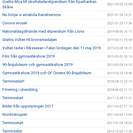
Grattis Moa till idrottsledarstipendium från Sparbanken
2021-05-02 14:08
Skåne
Nu börjar vi använda Kansliservice
2021-01-24 14:21
Corona viruset
2021-01-23 17:36
Nationaldagsfirande med stipendium från Lions
2019-06-06 16:17
Grattis Volten till bronsmedaljen
2019-05-11 10:58
Volten tävlar i Rikssexan i Falun lördagen den 11 maj 2019
2019-05-08 18:21
Film från gymnastikshow 2019
2019-05-05 20:14
90-årsjubileum och gymnastikshow 2019
2019-05-05 14:53
Gymnastikshow 2019 och GF Örnens 90-årsjubileum
2019-03-23 18:40
Terminsstart!
2018-08-15 22:10
Förening i utveckling
2018-06-02 11:13
Terminsstart
2017-12-28 15:51
Bilder från uppvisningen 2017
2017-05-07 17:10
Nordöstcupen
2017-04-04 13:49
Terminsstart
2017-01-04 18:00
Terminsslut
2016-12-04 17:39