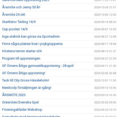
2024-11-23 15:47
Årsmöte och Jenny 50 år!
2024-10-24 21:57
Årsmöte 24 okt
2024-10-05 12:03
Startlistor Tävling 14/9
2024-09-14 08:23
Cup-poolen 14/9
2024-09-01 10:59
Inga utskick kan göras via Sportadmin
2024-08-27 12:58
Finns några platser kvar i pojkgrupperna
2024-08-17 18:48
Höstens termin startar v34
2024-08-13 21:27
Program till uppvisningen
2024-04-27 21:59
GF Örnens årliga gymnastikuppvisning - 28 april
2024-04-11 21:20
GF Örnens årliga uppvisning!
2024-02-06 20:48
Tack till City Gross Hässleholm!
2023-12-01 11:50
Newbody försäljningen är igång!
2023-09-10 16:40
ÅRSMÖTE 2023
2023-09-10 16:35
Gräsroten/Svenska Spel
2022-05-02 09:06
Föreningskläder Webshop
2022-04-23 10:10
Samarbete med Intersport Hässleholm