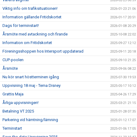
2026-02-25 06:39
Viktig info om trafiksituationen!
2026-01-23 21:06
Information gällande Fritidskortet
2026-01-17 20:51
Dags för terminstart!
2026-01-08 20:29
Årsmöte med avtackning och firande
2025-10-08 22:02
Information om Fritidskortet
2025-09-27 12:12
Föreningsshoppen hos Intersport uppdaterad
2025-09-11 20:18
CUP-poolen
2025-09-10 21:25
Årsmöte
2025-09-06 08:22
Nu kör snart höstterminen igång
2025-07-30 19:53
Uppvisning 18 maj - Tema Disney
2025-05-17 10:12
Grattis Maja
2025-04-26 17:29
Årliga uppvisningen!
2025-03-21 21:15
Betalning VT 2025
2025-01-28 07:35
Parkering vid hämtning/lämning
2025-01-12 17:07
Terminstart
2025-01-06 17:05
Save-the-date Uppvisning 2025