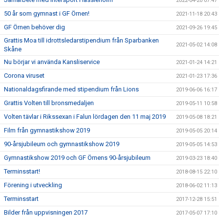
2022-04-20 07:47
50 år som gymnast i GF Örnen!
2021-11-18 20:43
GF Örnen behöver dig
2021-09-26 19:45
Grattis Moa till idrottsledarstipendium från Sparbanken
2021-05-02 14:08
Skåne
Nu börjar vi använda Kansliservice
2021-01-24 14:21
Corona viruset
2021-01-23 17:36
Nationaldagsfirande med stipendium från Lions
2019-06-06 16:17
Grattis Volten till bronsmedaljen
2019-05-11 10:58
Volten tävlar i Rikssexan i Falun lördagen den 11 maj 2019
2019-05-08 18:21
Film från gymnastikshow 2019
2019-05-05 20:14
90-årsjubileum och gymnastikshow 2019
2019-05-05 14:53
Gymnastikshow 2019 och GF Örnens 90-årsjubileum
2019-03-23 18:40
Terminsstart!
2018-08-15 22:10
Förening i utveckling
2018-06-02 11:13
Terminsstart
2017-12-28 15:51
Bilder från uppvisningen 2017
2017-05-07 17:10