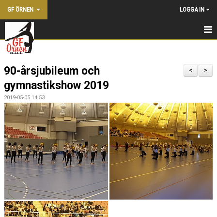
GF ÖRNEN
LOGGA IN
HEM
90-årsjubileum och
NYHETER
<
>
gymnastikshow 2019
KONTAKTA OSS
2019-05-05 14:53
BLI MEDLEM
FÖRENINGEN
KALENDER
DOKUMENT
VÅRA LEDARE
SHOPPEN