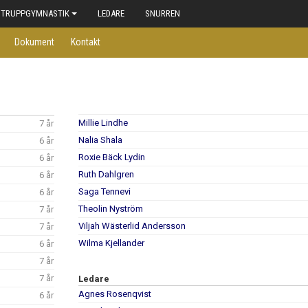
TRUPPGYMNASTIK
LEDARE
SNURREN
Dokument
Kontakt
Millie Lindhe
7 år
Nalia Shala
6 år
Roxie Bäck Lydin
6 år
Ruth Dahlgren
6 år
Saga Tennevi
6 år
Theolin Nyström
7 år
Viljah Wästerlid Andersson
7 år
Wilma Kjellander
6 år
7 år
7 år
Ledare
Agnes Rosenqvist
6 år