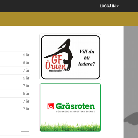
LOGGA IN
6 år
6 år
7 år
6 år
7 år
6 år
7 år
7 år