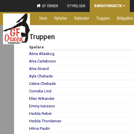
GF ÖRNEN
STYRELSEN
BARNGYMNASTIK
Hem
Nyheter
Kalender
Truppen
Bildgalleri
Truppen
Spelare
Alma Allaskog
Alva Carlebrunn
Alva Strand
Ayla Chehade
Celine Chehade
Cornelia Lind
Ellen Wikander
Emmy Ivarsson
Hedda Reber
Hedda Thordeman
Hilma Paulin