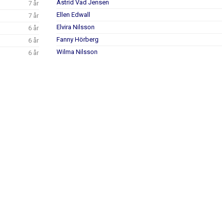
Astrid Vad Jensen
7 år
Ellen Edwall
7 år
Elvira Nilsson
6 år
Fanny Hörberg
6 år
Wilma Nilsson
6 år