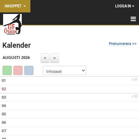
INHOPPET
LOGGA IN
HEM
Kalender
Prenumerera >>
NYHETER
AUGUSTI 2026
KALENDER
TRUPPEN
v.31
01
BILDGALLERI
02
v.32
03
DOKUMENT
04
KONTAKT
05
06
07